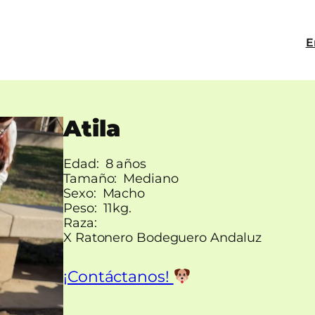
E
Atila
Edad:
8 años
Tamaño:
Mediano
Sexo:
Macho
Peso:
11kg.
Raza:
X Ratonero Bodeguero Andaluz
¡Contáctanos!