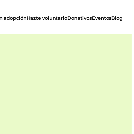
n adopción
Hazte voluntario
Donativos
Eventos
Blog