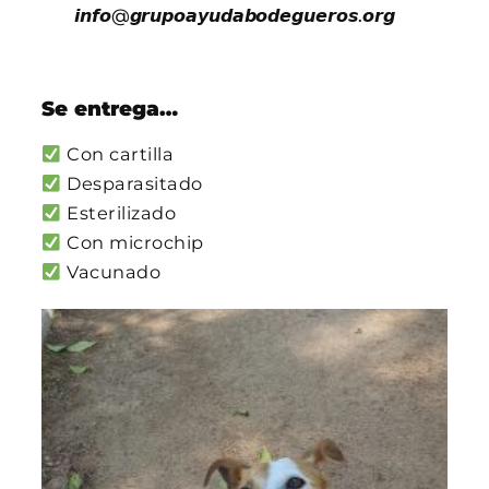
𝙞𝙣𝙛𝙤@𝙜𝙧𝙪𝙥𝙤𝙖𝙮𝙪𝙙𝙖𝙗𝙤𝙙𝙚𝙜𝙪𝙚𝙧𝙤𝙨.𝙤𝙧𝙜
Se entrega…
Con cartilla
Desparasitado
Esterilizado
Con microchip
Vacunado